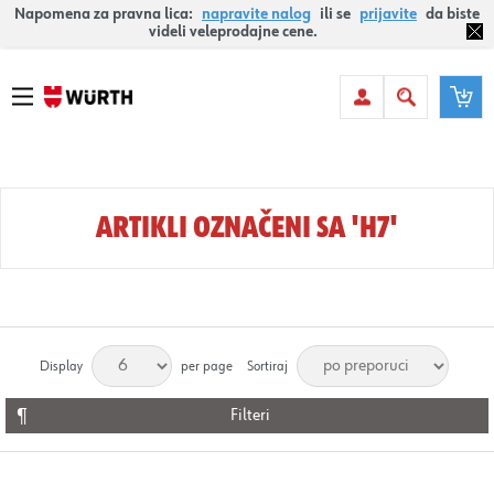
Napomena za pravna lica:
napravite nalog
ili se
prijavite
da biste
videli veleprodajne cene.
ARTIKLI OZNAČENI SA 'H7'
Display
per page
Sortiraj
Filteri