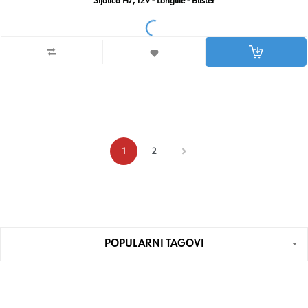
Sijalica H7, 12V - Longlife - Blister
1
2
POPULARNI TAGOVI