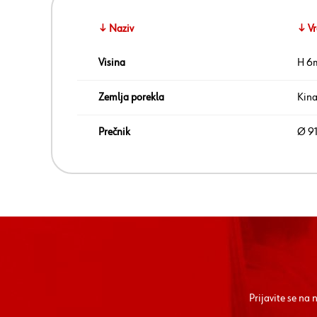
↓ Naziv
↓ Vr
Visina
H 6
Zemlja porekla
Kin
Prečnik
Ø 9
Prijavite se na