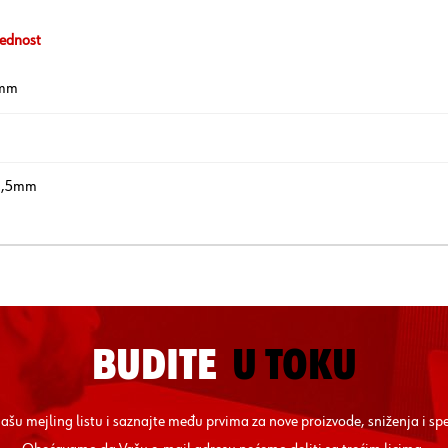
ednost
mm
a
1,5mm
BUDITE
U TOKU
 našu mejling listu i saznajte među prvima za nove proizvode, sniženja i sp