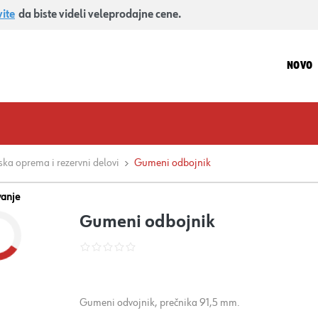
vite
da biste videli veleprodajne cene.
NOVO
ka oprema i rezervni delovi
Gumeni odbojnik
vanje
Gumeni odbojnik
Gumeni odvojnik, prečnika 91,5 mm.