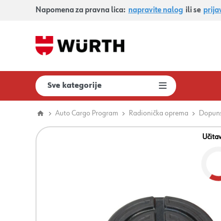
Napomena za pravna lica:
napravite nalog
ili se
prija
Sve kategorije
Auto Cargo Program
Radionička oprema
Dopuns
Učita