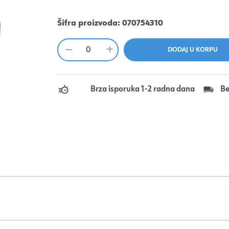
Šifra proizvoda:
070754310
Brza isporuka 1-2 radna dana
Be