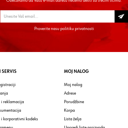
Obećavamo da Vašu e-mail adresu nećemo deliti sa trećim licima.
Proverite nasu
politiku privatnosti
 SERVIS
MOJ NALOG
gistraciji
Moj nalog
tanja
Adrese
 i reklamacija
Porudžbine
kumentacija
Korpa
i korporativni kodeks
Lista želja
 zamenu
Uporedi liste proizvoda