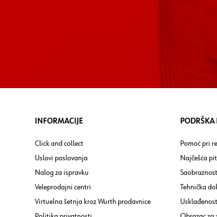
INFORMACIJE
PODRŠKA I
Click and collect
Pomoć pri re
Uslovi poslovanja
Najčešća pi
Nalog za ispravku
Saobraznost
Veleprodajni centri
Tehnička do
Virtuelna šetnja kroz Wurth prodavnice
Usklađenost 
Politika privatnosti
Obrazac za