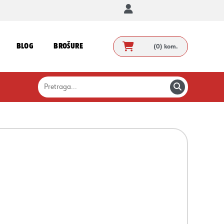
BLOG
BROŠURE
(0)
kom.