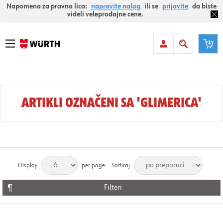
Napomena za pravna lica:
napravite nalog
ili se
prijavite
da biste
videli veleprodajne cene.
ARTIKLI OZNAČENI SA 'GLIMERICA'
Display
per page
Sortiraj
Filteri