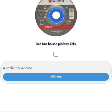
Red Line brusna ploča za čelik
4
različitih veličina
Vidi sve