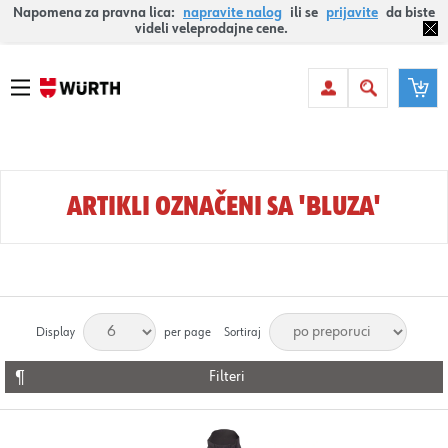
Napomena za pravna lica:
napravite nalog
ili se
prijavite
da biste
videli veleprodajne cene.
ARTIKLI OZNAČENI SA 'BLUZA'
Display
per page
Sortiraj
Filteri