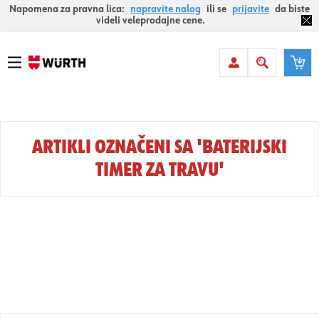
Napomena za pravna lica:
napravite nalog
ili se
prijavite
da biste
videli veleprodajne cene.
ARTIKLI OZNAČENI SA 'BATERIJSKI
TIMER ZA TRAVU'